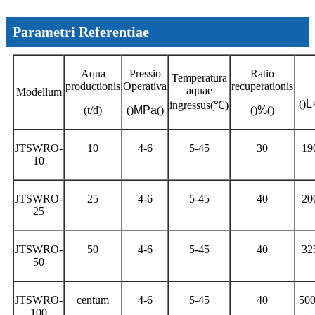
Parametri Referentiae
Aqua
Pressio
Ratio
Temperatura
productionis
Operativa
recuperationis
aquae
Modellum
()
L
ingressus
(℃)
(t/d)
()
MPa
()
()
%
()
JTSWRO-
10
4-6
5-45
30
19
10
JTSWRO-
25
4-6
5-45
40
20
25
JTSWRO-
50
4-6
5-45
40
32
50
JTSWRO-
centum
4-6
5-45
40
50
100