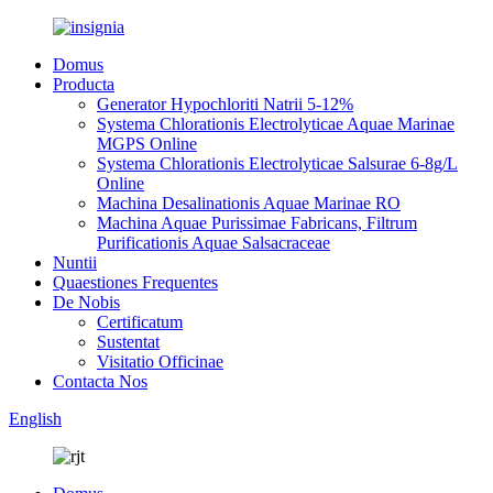
Domus
Producta
Generator Hypochloriti Natrii 5-12%
Systema Chlorationis Electrolyticae Aquae Marinae
MGPS Online
Systema Chlorationis Electrolyticae Salsurae 6-8g/L
Online
Machina Desalinationis Aquae Marinae RO
Machina Aquae Purissimae Fabricans, Filtrum
Purificationis Aquae Salsacraceae
Nuntii
Quaestiones Frequentes
De Nobis
Certificatum
Sustentat
Visitatio Officinae
Contacta Nos
English