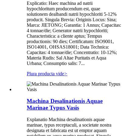
Explicatio: Haec machina ad natrii
hypochloritum producendum est, quae
solutionem dealbandi natrii hypochloriti 5-12%
producit. Singula Brevia: Originis Locus: Sina;
Marca: JIETONG; Garantia: 1 Annus; Capacitas:
4 tonnae/die; Generator natrii hypochloriti;
Characteristica: a cliente aptus; Tempus
productionis: 90 dies; Certificatum: ISO9001,
ISO14001, OHSAS18001; Data Technica:
Capacitas: 4 tonnae/die; Concentratio: 10-12%;
Materia Rudis: Sal Altae Puritatis et Aqua
Urbana; Consumptio salis: 7...
Plura producta vide
>
Machina Desalinationis Aquae
Marinae Typus Vasis
Explanatio Machina desalinationis aquae
marinae, typus receptaculi, a societate nostra
designata et fabricata est ut emptor aquam
potabilem ex aqua marina producat. Singula