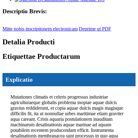
Descriptio Brevis:
Mitte nobis inscriptionem electronicam
Deprime ut PDF
Detalia Producti
Etiquettae Productarum
Explicatio
Mutationes climatis et celeris progressus industriae
agriculturaeque globalis problema inopiae aquae dulcis
gravius ​​reddiderunt, et copia aquae dulcis magis magisque
difficilis fit, ita ut nonnullae urbes maritimae etiam graviter
aqua careant. Crisis aquaria postulationem inauditam
machinarum desalinationis aquae marinae ad aquam
potabilem recentem producendam efficit. Instrumenta
desalinationis membranacea sunt processus in quo aqua