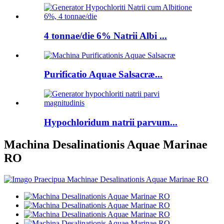
4 tonnae/die 6% Natrii Albi ...
Purificatio Aquae Salsacræ...
Hypochloridum natrii parvum...
Machina Desalinationis Aquae Marinae
RO