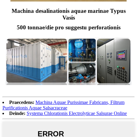
Machina desalinationis aquae marinae Typus
Vasis
500 tonnae/die pro suggestu perforationis
Praecedens:
Machina Aquae Purissimae Fabricans, Filtrum
Purificationis Aquae Salsacraceae
Deinde:
Systema Chlorationis Electrolyticae Salsurae Online