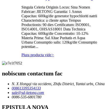
Singula Celeria Originis Locus: Sina Nomen
Fabricae: JIETONG Garantia: 1 Annus
Capacitas: 600kg/die generator hypochloriti natrii
Characteristica: a cliente aptus Tempus
Productionis: 90 dies Certificatum: ISO9001,
ISO14001, OHSAS18001 Data Technica
Capacitas: 600kg/die Concentratio: 10-12%
Materia Prima: Sal Altae Puritatis et Aqua
Urbana Consumptio salis: 120kg/die Consumptio
potentiae...
Plura producta vide
>
nobiscum contactum fac
N. X Hongqi via occidens, Zhifu District, Yantai urbs, China
008613395354133
sale@sd-jietong.com
0086-535-6801780
EPISTULA NOVA