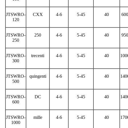
JTSWRO-
CXX
4-6
5-45
40
60
120
JTSWRO-
250
4-6
5-45
40
95
250
JTSWRO-
trecenti
4-6
5-45
40
100
300
JTSWRO-
quingenti
4-6
5-45
40
140
500
JTSWRO-
DC
4-6
5-45
40
140
600
JTSWRO-
mille
4-6
5-45
40
170
1000