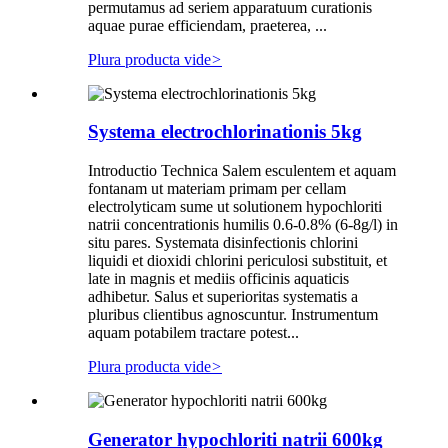
permutamus ad seriem apparatuum curationis
aquae purae efficiendam, praeterea, ...
Plura producta vide
>
Systema electrochlorinationis 5kg
Introductio Technica Salem esculentem et aquam
fontanam ut materiam primam per cellam
electrolyticam sume ut solutionem hypochloriti
natrii concentrationis humilis 0.6-0.8% (6-8g/l) in
situ pares. Systemata disinfectionis chlorini
liquidi et dioxidi chlorini periculosi substituit, et
late in magnis et mediis officinis aquaticis
adhibetur. Salus et superioritas systematis a
pluribus clientibus agnoscuntur. Instrumentum
aquam potabilem tractare potest...
Plura producta vide
>
Generator hypochloriti natrii 600kg