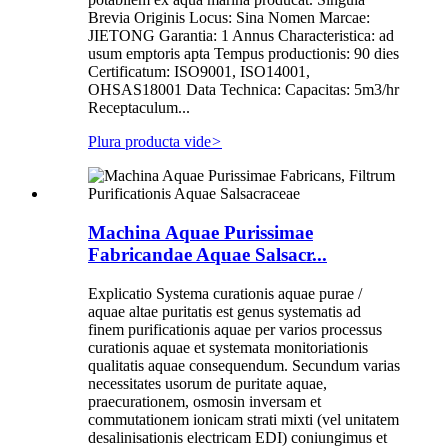
Brevia Originis Locus: Sina Nomen Marcae:
JIETONG Garantia: 1 Annus Characteristica: ad
usum emptoris apta Tempus productionis: 90 dies
Certificatum: ISO9001, ISO14001,
OHSAS18001 Data Technica: Capacitas: 5m3/hr
Receptaculum...
Plura producta vide
>
Machina Aquae Purissimae
Fabricandae Aquae Salsacr...
Explicatio Systema curationis aquae purae /
aquae altae puritatis est genus systematis ad
finem purificationis aquae per varios processus
curationis aquae et systemata monitoriationis
qualitatis aquae consequendum. Secundum varias
necessitates usorum de puritate aquae,
praecurationem, osmosin inversam et
commutationem ionicam strati mixti (vel unitatem
desalinisationis electricam EDI) coniungimus et