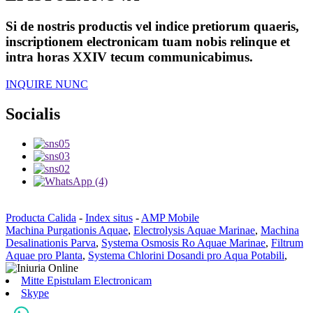
Si de nostris productis vel indice pretiorum quaeris,
inscriptionem electronicam tuam nobis relinque et
intra horas XXIV tecum communicabimus.
INQUIRE NUNC
Socialis
Producta Calida
-
Index situs
-
AMP Mobile
Machina Purgationis Aquae
,
Electrolysis Aquae Marinae
,
Machina
Desalinationis Parva
,
Systema Osmosis Ro Aquae Marinae
,
Filtrum
Aquae pro Planta
,
Systema Chlorini Dosandi pro Aqua Potabili
,
Mitte Epistulam Electronicam
Skype