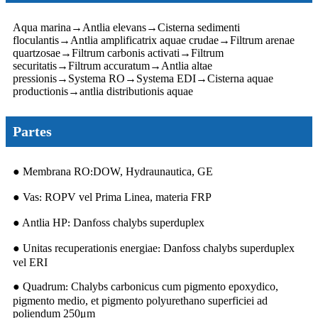
Aqua marina
→
Antlia elevans
→
Cisterna sedimenti
floculantis
→
Antlia amplificatrix aquae crudae
→
Filtrum arenae
quartzosae
→
Filtrum carbonis activati
→
Filtrum
securitatis
→
Filtrum accuratum
→
Antlia altae
pressionis
→
Systema RO
→
Systema EDI
→
Cisterna aquae
productionis
→
antlia distributionis aquae
Partes
● Membrana RO
DOW, Hydraunautica, GE
:
● Vas
ROPV vel Prima Linea, materia FRP
:
● Antlia HP
Danfoss chalybs superduplex
:
● Unitas recuperationis energiae
Danfoss chalybs superduplex
:
vel ERI
● Quadrum
Chalybs carbonicus cum pigmento epoxydico,
:
pigmento medio, et pigmento polyurethano superficiei ad
poliendum 250μm