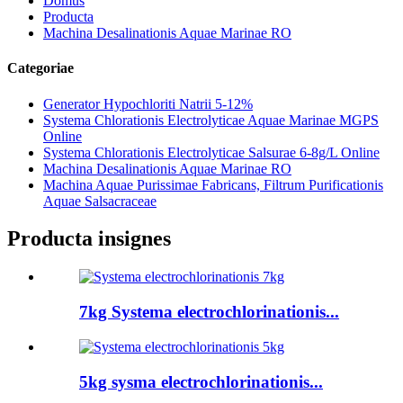
Domus
Producta
Machina Desalinationis Aquae Marinae RO
Categoriae
Generator Hypochloriti Natrii 5-12%
Systema Chlorationis Electrolyticae Aquae Marinae MGPS
Online
Systema Chlorationis Electrolyticae Salsurae 6-8g/L Online
Machina Desalinationis Aquae Marinae RO
Machina Aquae Purissimae Fabricans, Filtrum Purificationis
Aquae Salsacraceae
Producta insignes
7kg Systema electrochlorinationis...
5kg sysma electrochlorinationis...