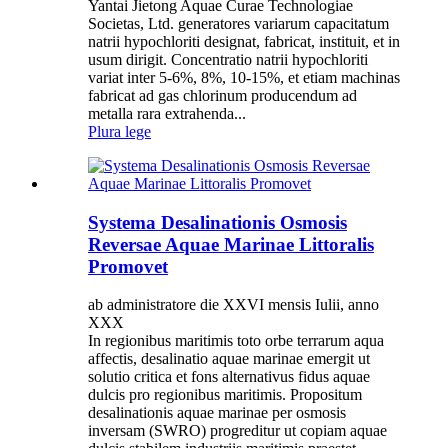
Yantai Jietong Aquae Curae Technologiae
Societas, Ltd. generatores variarum capacitatum
natrii hypochloriti designat, fabricat, instituit, et in
usum dirigit. Concentratio natrii hypochloriti
variat inter 5-6%, 8%, 10-15%, et etiam machinas
fabricat ad gas chlorinum producendum ad
metalla rara extrahenda...
Plura lege
Systema Desalinationis Osmosis
Reversae Aquae Marinae Littoralis
Promovet
ab administratore die XXVI mensis Iulii, anno
XXX
In regionibus maritimis toto orbe terrarum aqua
affectis, desalinatio aquae marinae emergit ut
solutio critica et fons alternativus fidus aquae
dulcis pro regionibus maritimis. Propositum
desalinationis aquae marinae per osmosis
inversam (SWRO) progreditur ut copiam aquae