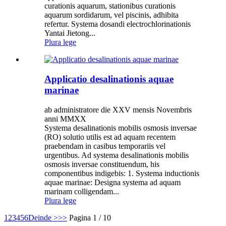
curationis aquarum, stationibus curationis
aquarum sordidarum, vel piscinis, adhibita
refertur. Systema dosandi electrochlorinationis
Yantai Jietong...
Plura lege
Applicatio desalinationis aquae
marinae
ab administratore die XXV mensis Novembris
anni MMXX
Systema desalinationis mobilis osmosis inversae
(RO) solutio utilis est ad aquam recentem
praebendam in casibus temporariis vel
urgentibus. Ad systema desalinationis mobilis
osmosis inversae constituendum, his
componentibus indigebis: 1. Systema inductionis
aquae marinae: Designa systema ad aquam
marinam colligendam...
Plura lege
1
2
3
4
5
6
Deinde >
>>
Pagina 1 / 10