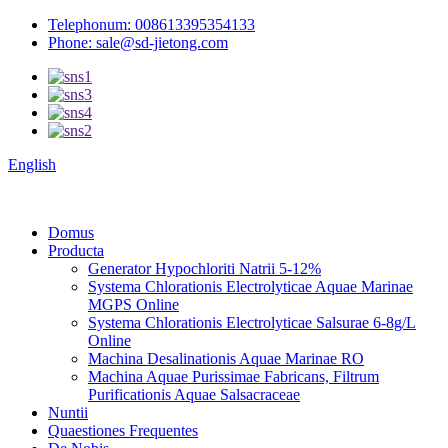
Telephonum: 008613395354133
Phone: sale@sd-jietong.com
English
Domus
Producta
Generator Hypochloriti Natrii 5-12%
Systema Chlorationis Electrolyticae Aquae Marinae
MGPS Online
Systema Chlorationis Electrolyticae Salsurae 6-8g/L
Online
Machina Desalinationis Aquae Marinae RO
Machina Aquae Purissimae Fabricans, Filtrum
Purificationis Aquae Salsacraceae
Nuntii
Quaestiones Frequentes