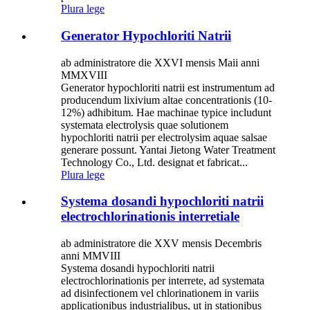
Plura lege
Generator Hypochloriti Natrii
ab administratore die XXVI mensis Maii anni
MMXVIII
Generator hypochloriti natrii est instrumentum ad
producendum lixivium altae concentrationis (10-
12%) adhibitum. Hae machinae typice includunt
systemata electrolysis quae solutionem
hypochloriti natrii per electrolysim aquae salsae
generare possunt. Yantai Jietong Water Treatment
Technology Co., Ltd. designat et fabricat...
Plura lege
Systema dosandi hypochloriti natrii
electrochlorinationis interretiale
ab administratore die XXV mensis Decembris
anni MMVIII
Systema dosandi hypochloriti natrii
electrochlorinationis per interrete, ad systemata
ad disinfectionem vel chlorinationem in variis
applicationibus industrialibus, ut in stationibus