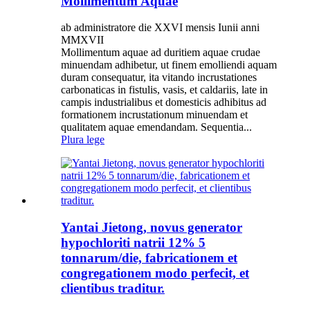
Mollimentum Aquae
ab administratore die XXVI mensis Iunii anni
MMXVII
Mollimentum aquae ad duritiem aquae crudae
minuendam adhibetur, ut finem emolliendi aquam
duram consequatur, ita vitando incrustationes
carbonaticas in fistulis, vasis, et caldariis, late in
campis industrialibus et domesticis adhibitus ad
formationem incrustationum minuendam et
qualitatem aquae emendandam. Sequentia...
Plura lege
Yantai Jietong, novus generator
hypochloriti natrii 12% 5
tonnarum/die, fabricationem et
congregationem modo perfecit, et
clientibus traditur.