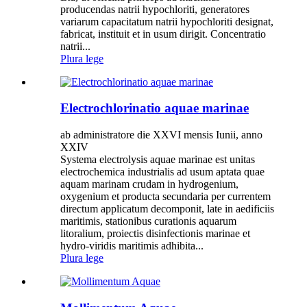
producendas natrii hypochloriti, generatores
variarum capacitatum natrii hypochloriti designat,
fabricat, instituit et in usum dirigit. Concentratio
natrii...
Plura lege
Electrochlorinatio aquae marinae
ab administratore die XXVI mensis Iunii, anno
XXIV
Systema electrolysis aquae marinae est unitas
electrochemica industrialis ad usum aptata quae
aquam marinam crudam in hydrogenium,
oxygenium et producta secundaria per currentem
directum applicatum decomponit, late in aedificiis
maritimis, stationibus curationis aquarum
litoralium, proiectis disinfectionis marinae et
hydro-viridis maritimis adhibita...
Plura lege