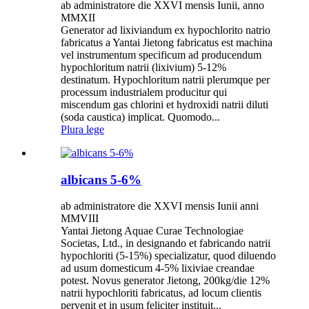
ab administratore die XXVI mensis Iunii, anno
MMXII
Generator ad lixiviandum ex hypochlorito natrio
fabricatus a Yantai Jietong fabricatus est machina
vel instrumentum specificum ad producendum
hypochloritum natrii (lixivium) 5-12%
destinatum. Hypochloritum natrii plerumque per
processum industrialem producitur qui
miscendum gas chlorini et hydroxidi natrii diluti
(soda caustica) implicat. Quomodo...
Plura lege
albicans 5-6%
ab administratore die XXVI mensis Iunii anni
MMVIII
Yantai Jietong Aquae Curae Technologiae
Societas, Ltd., in designando et fabricando natrii
hypochloriti (5-15%) specializatur, quod diluendo
ad usum domesticum 4-5% lixiviae creandae
potest. Novus generator Jietong, 200kg/die 12%
natrii hypochloriti fabricatus, ad locum clientis
pervenit et in usum feliciter instituit...