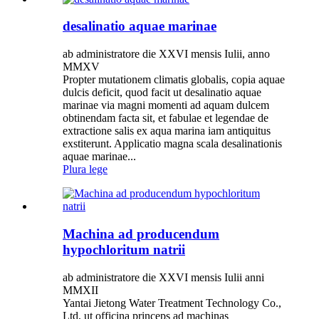
desalinatio aquae marinae
ab administratore die XXVI mensis Iulii, anno
MMXV
Propter mutationem climatis globalis, copia aquae
dulcis deficit, quod facit ut desalinatio aquae
marinae via magni momenti ad aquam dulcem
obtinendam facta sit, et fabulae et legendae de
extractione salis ex aqua marina iam antiquitus
exstiterunt. Applicatio magna scala desalinationis
aquae marinae...
Plura lege
Machina ad producendum
hypochloritum natrii
ab administratore die XXVI mensis Iulii anni
MMXII
Yantai Jietong Water Treatment Technology Co.,
Ltd, ut officina princeps ad machinas