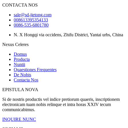
CONTACTA NOS
sale@sd-jietong.com
008613395354133
0086-535-6801780
N. X Hongqi via occidens, Zhifu District, Yantai urbs, China
Nexus Celeres
Domus
Producta
Nuntii
Quaestiones Frequentes
De Nobis
Contacta Nos
EPISTULA NOVA
Si de nostris productis vel indice pretiorum quaeris, inscriptionem
electronicam tuam nobis relinque et intra horas XXIV tecum
communicabimus.
INQUIRE NUNC