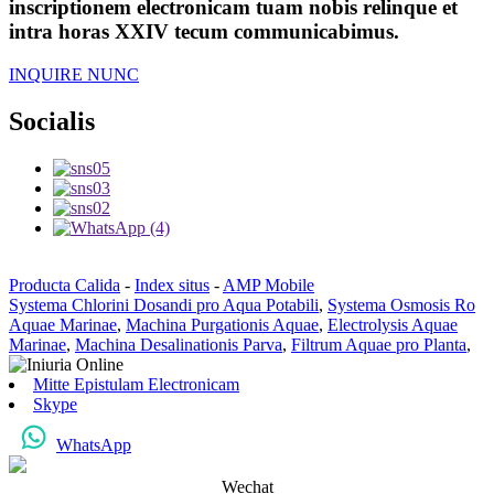
inscriptionem electronicam tuam nobis relinque et
intra horas XXIV tecum communicabimus.
INQUIRE NUNC
Socialis
Producta Calida
-
Index situs
-
AMP Mobile
Systema Chlorini Dosandi pro Aqua Potabili
,
Systema Osmosis Ro
Aquae Marinae
,
Machina Purgationis Aquae
,
Electrolysis Aquae
Marinae
,
Machina Desalinationis Parva
,
Filtrum Aquae pro Planta
,
Mitte Epistulam Electronicam
Skype
WhatsApp
Wechat