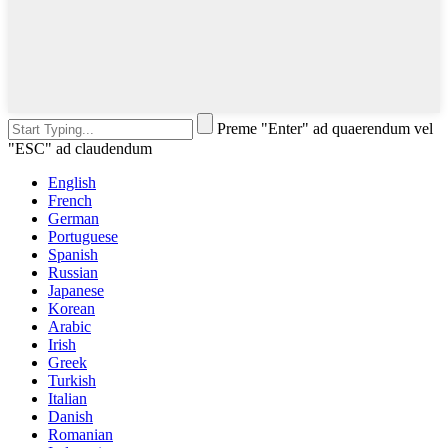
Preme "Enter" ad quaerendum vel
"ESC" ad claudendum
English
French
German
Portuguese
Spanish
Russian
Japanese
Korean
Arabic
Irish
Greek
Turkish
Italian
Danish
Romanian