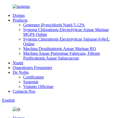
Domus
Producta
Generator Hypochloriti Natrii 5-12%
Systema Chlorationis Electrolyticae Aquae Marinae
MGPS Online
Systema Chlorationis Electrolyticae Salsurae 6-8g/L
Online
Machina Desalinationis Aquae Marinae RO
Machina Aquae Purissimae Fabricans, Filtrum
Purificationis Aquae Salsacraceae
Nuntii
Quaestiones Frequentes
De Nobis
Certificatum
Sustentat
Visitatio Officinae
Contacta Nos
English