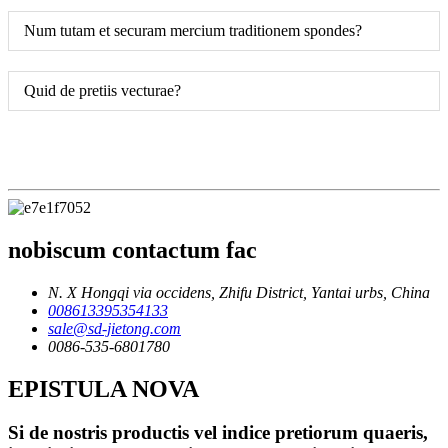
Num tutam et securam mercium traditionem spondes?
Quid de pretiis vecturae?
nobiscum contactum fac
N. X Hongqi via occidens, Zhifu District, Yantai urbs, China
008613395354133
sale@sd-jietong.com
0086-535-6801780
EPISTULA NOVA
Si de nostris productis vel indice pretiorum quaeris,