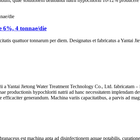
dum, quae solutionem dealbandi natrii hypochloriti 10-12% producere 
e 6%, 4 tonnae/die
acitatis quattuor tonnarum per diem. Designatus et fabricatus a Yantai 
ii a Yantai Jietong Water Treatment Technology Co., Ltd. fabricatam
nae productionis hypochloriti natrii ad hanc necessitatem implendam de
e efficaciter generandum. Machina variis capacitatibus, a parvis ad magna
embranaceus est machina apta ad disinfectionem aquae potabilis, curati