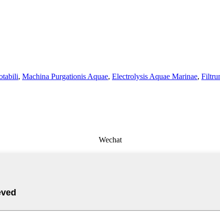
tabili
,
Machina Purgationis Aquae
,
Electrolysis Aquae Marinae
,
Filtr
Wechat