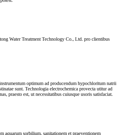
potest.
Jietong Water Treatment Technology Co., Ltd. pro clientibus
 – instrumentum optimum ad producendum hypochloritum natrii
stinatae sunt. Technologia electrochemica provecta utitur ad
s, praesto est, ut necessitatibus cuiusque usoris satisfaciat.
onem aquarum sorbilium, sanitationem et praeventionem