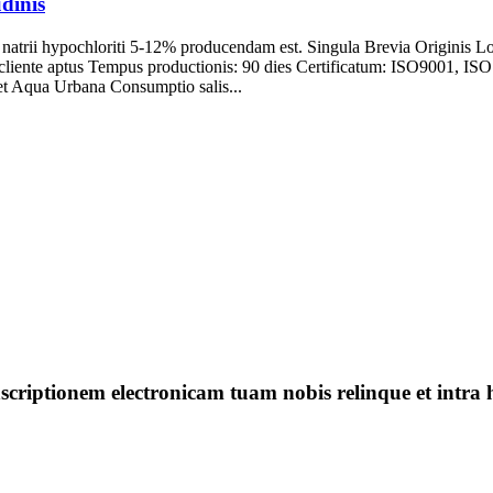
dinis
 natrii hypochloriti 5-12% producendam est. Singula Brevia Originis 
: a cliente aptus Tempus productionis: 90 dies Certificatum: ISO9001
 et Aqua Urbana Consumptio salis...
, inscriptionem electronicam tuam nobis relinque et i