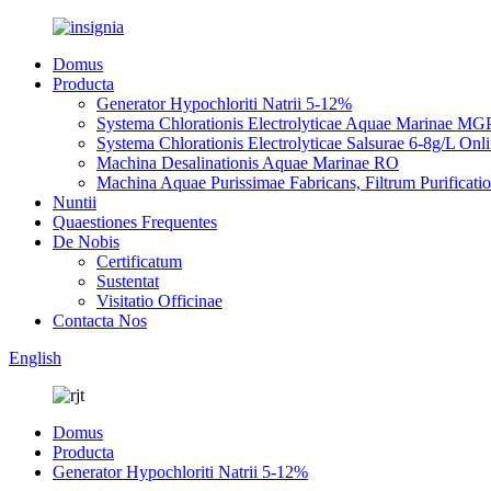
Domus
Producta
Generator Hypochloriti Natrii 5-12%
Systema Chlorationis Electrolyticae Aquae Marinae MG
Systema Chlorationis Electrolyticae Salsurae 6-8g/L Onl
Machina Desalinationis Aquae Marinae RO
Machina Aquae Purissimae Fabricans, Filtrum Purificati
Nuntii
Quaestiones Frequentes
De Nobis
Certificatum
Sustentat
Visitatio Officinae
Contacta Nos
English
Domus
Producta
Generator Hypochloriti Natrii 5-12%