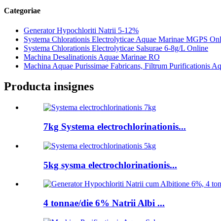
Categoriae
Generator Hypochloriti Natrii 5-12%
Systema Chlorationis Electrolyticae Aquae Marinae MGPS Onl
Systema Chlorationis Electrolyticae Salsurae 6-8g/L Online
Machina Desalinationis Aquae Marinae RO
Machina Aquae Purissimae Fabricans, Filtrum Purificationis A
Producta insignes
7kg Systema electrochlorinationis...
5kg sysma electrochlorinationis...
4 tonnae/die 6% Natrii Albi ...