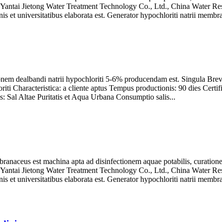
 Yantai Jietong Water Treatment Technology Co., Ltd., China Water R
ionis et universitatibus elaborata est. Generator hypochloriti natrii membr
onem dealbandi natrii hypochloriti 5-6% producendam est. Singula Br
loriti Characteristica: a cliente aptus Tempus productionis: 90 dies
: Sal Altae Puritatis et Aqua Urbana Consumptio salis...
embranaceus est machina apta ad disinfectionem aquae potabilis, curati
 Yantai Jietong Water Treatment Technology Co., Ltd., China Water R
ionis et universitatibus elaborata est. Generator hypochloriti natrii membr