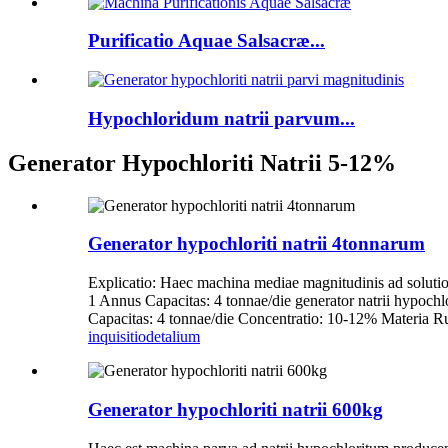
Purificatio Aquae Salsacræ...
Hypochloridum natrii parvum...
Generator Hypochloriti Natrii 5-12%
Generator hypochloriti natrii 4tonnarum
Explicatio: Haec machina mediae magnitudinis ad solut
1 Annus Capacitas: 4 tonnae/die generator natrii hypoch
Capacitas: 4 tonnae/die Concentratio: 10-12% Materia Ru
inquisitio
detalium
Generator hypochloriti natrii 600kg