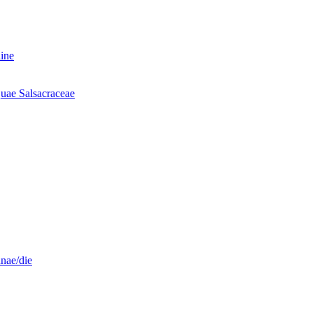
ine
quae Salsacraceae