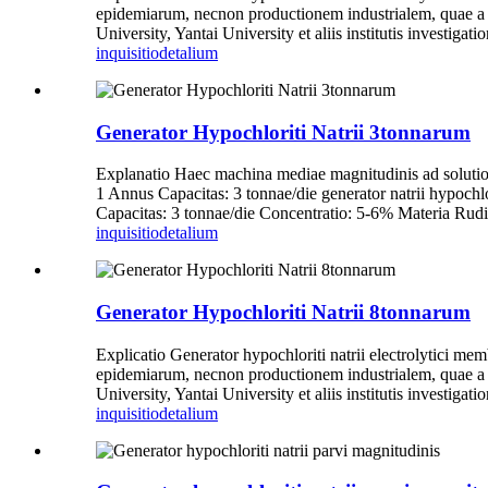
epidemiarum, necnon productionem industrialem, quae a
University, Yantai University et aliis institutis investigat
inquisitio
detalium
Generator Hypochloriti Natrii 3tonnarum
Explanatio Haec machina mediae magnitudinis ad soluti
1 Annus Capacitas: 3 tonnae/die generator natrii hypoch
Capacitas: 3 tonnae/die Concentratio: 5-6% Materia Rudis
inquisitio
detalium
Generator Hypochloriti Natrii 8tonnarum
Explicatio Generator hypochloriti natrii electrolytici m
epidemiarum, necnon productionem industrialem, quae a
University, Yantai University et aliis institutis investigat
inquisitio
detalium