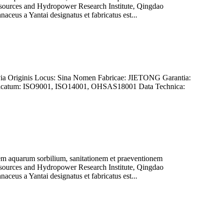
esources and Hydropower Research Institute, Qingdao
anaceus a Yantai designatus et fabricatus est...
evia Originis Locus: Sina Nomen Fabricae: JIETONG Garantia:
 Certificatum: ISO9001, ISO14001, OHSAS18001 Data Technica:
onem aquarum sorbilium, sanitationem et praeventionem
esources and Hydropower Research Institute, Qingdao
anaceus a Yantai designatus et fabricatus est...