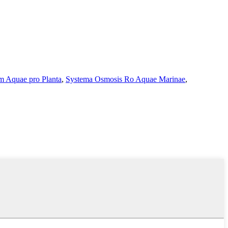
um Aquae pro Planta
,
Systema Osmosis Ro Aquae Marinae
,