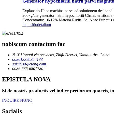
Generator hypochloriti natrii parvi magnitu
Explanatio Haec machina parva ad solutionem dealbandi
200kg/die generator natrii hypochloriti Characteristica
Concentratio: 10-12% Materia Rudis: Sal Altae Puritatis
inquisitio
detalium
nobiscum contactum fac
N. X Hongqi via occidens, Zhifu District, Yantai urbs, China
008613395354133
sale@sd-jietong.com
0086-535-6801780
EPISTULA NOVA
Si de nostris productis vel indice pretiorum quaeris
INQUIRE NUNC
Socialis