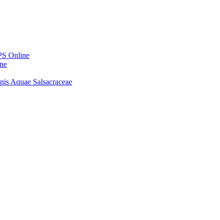
PS Online
ine
onis Aquae Salsacraceae