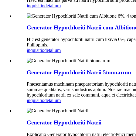
Haec est machina parva ad natrii hypochloritum producen
inquisitio
detalium
Generator Hypochloriti Natrii cum Albition
Hic est generator hypochloriti natrii cum lixivia 6%, cap
Philippinis.
inquisitio
detalium
Generator Hypochloriti Natrii 5tonnarum
Praesentamus machinam praeparatoriam hypochloriti natr
summae qualitatis, variis industriis aptum. Nostrae machi
hypochloritum natrii ex sale communi, aqua et electricitat
inquisitio
detalium
Generator Hypochloriti Natrii
Explicatio Generator hypochloriti natrii electrolytici m