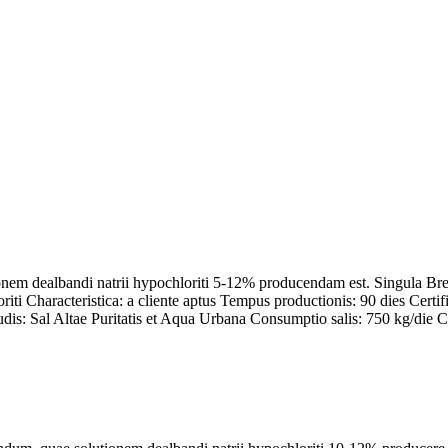
ionem dealbandi natrii hypochloriti 5-12% producendam est. Singula B
loriti Characteristica: a cliente aptus Tempus productionis: 90 dies
dis: Sal Altae Puritatis et Aqua Urbana Consumptio salis: 750 kg/die C